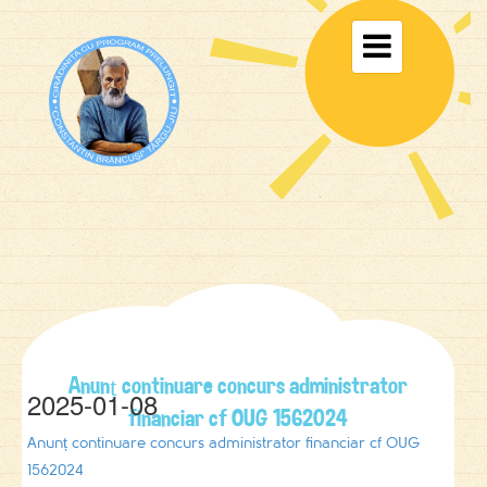
Toggle

navigati
Anunț continuare concurs administrator
2025-01-08
financiar cf OUG 1562024
Anunț continuare concurs administrator financiar cf OUG
1562024