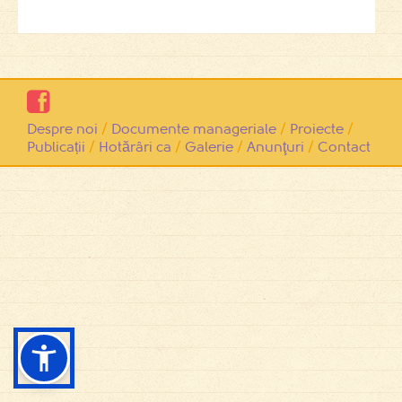

Despre noi
/
Documente manageriale
/
Proiecte
/
Publicații
/
Hotărâri ca
/
Galerie
/
Anunţuri
/
Contact