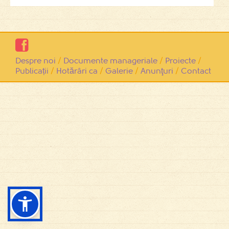

Despre noi
/
Documente manageriale
/
Proiecte
/
Publicații
/
Hotărâri ca
/
Galerie
/
Anunţuri
/
Contact