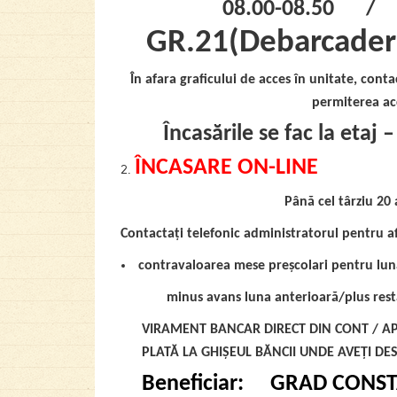
08.00-08.50 / 
GR.21(Debarcader)
În afara graficului de acces în unitate, cont
permiterea ac
Încasările se fac la etaj 
ÎNCASARE ON-LINE
Până cel târziu 20 a
Contactați telefonic administratorul pentru a
contravaloarea mese preșcolari pentru luna
minus avans luna anterioară/plus rest
VIRAMENT BANCAR DIRECT DIN CONT / AP
PLATĂ LA GHIȘEUL BĂNCII UNDE AVEȚI DES
Beneficiar
: GRAD CONST