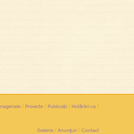
ageriale
/
Proiecte
/
Publicații
/
Hotărâri ca
/
Galerie
/
Anunţuri
/
Contact