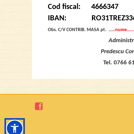
Cod fiscal: 4666347
IBAN: RO31TREZ3362
Obs. C/V CONTRIB. MASA pt. ……
nume……….
Administr
Predescu Con
Tel. 0766 6
