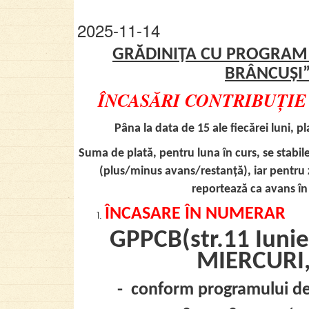
2025-11-14
GRĂDINIȚA CU PROGRAM
BRÂNCUȘI”
ÎNCAS
Ă
RI CONTRIBU
Ț
IE
Pâna la data de 15 ale fiecărei luni, p
Suma de plată, pentru luna în curs, se stabileș
(plus/minus avans/restanță), iar pentru z
reportează ca avans în
ÎNCASARE ÎN NUMERAR
GPPCB(str.11 Iunie
MIERCURI,
- conform programului 