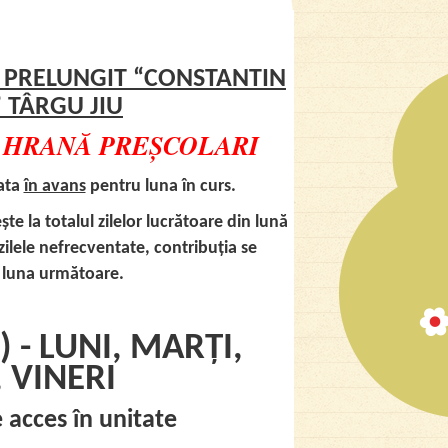
 PRELUNGIT “CONSTANTIN
 T
Â
RGU JIU
 HRAN
Ă
PRE
Ș
COLARI
lata
în avans
pentru luna în curs.
te la totalul zilelor lucrătoare din lună
ilele nefrecventate, contribuția se
 luna următoare.
) - LUNI, MARȚI,
 VINERI
de acces în unitate