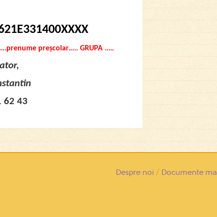
1E331400XXXX
prenume preșcolar….. GRUPA ..…
ator,
stantin
1 62 43
Despre noi
/
Documente man