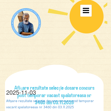
Toggle

navigati
Afișare rezultate selecție dosare concurs
2025-11-03
post temporar vacant spalatoreasa nr
3460 din 03.11.2025
Afișare rezultate selecție dosare concurs post temporar
vacant spalatoreasa nr 3460 din 03.11.2025