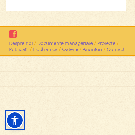

Despre noi
/
Documente manageriale
/
Proiecte
/
Publicații
/
Hotărâri ca
/
Galerie
/
Anunţuri
/
Contact